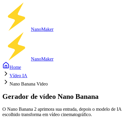
Nano
Maker
Nano
Maker
Home
Vídeo IA
Nano Banana Video
Gerador de vídeo Nano Banana
O Nano Banana 2 aprimora sua entrada, depois o modelo de IA
escolhido transforma em vídeo cinematográfico.