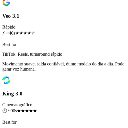
Veo 3.1
Rápido
⚡ ~40s
★★★★☆
Best for
TikTok, Reels, turnaround rápido
Movimento suave, saída confiável, ótimo modelo do dia a dia. Pode
gerar voz humana.
King 3.0
Cinematográfico
🕐 ~90s
★★★★★
Best for