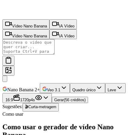
Vídeo Nano Banana
IA Vídeo
Vídeo Nano Banana
IA Vídeo
Nano Banana 2
+
Veo 3.1
Quadro único
Leve
16:9
1
720p
4s
Gerar
(
56
créditos
)
Sugestões:
🎬
Curta-metragem
Como usar
Como usar o gerador de vídeo Nano
Banana