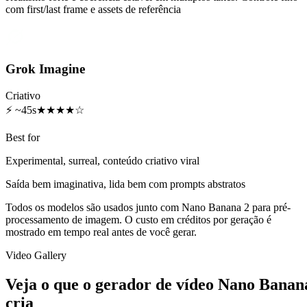
com first/last frame e assets de referência
Grok Imagine
Criativo
⚡ ~45s
★★★★☆
Best for
Experimental, surreal, conteúdo criativo viral
Saída bem imaginativa, lida bem com prompts abstratos
Todos os modelos são usados junto com Nano Banana 2 para pré-
processamento de imagem. O custo em créditos por geração é
mostrado em tempo real antes de você gerar.
Video Gallery
Veja o que o gerador de vídeo Nano Banan
cria