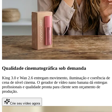
Qualidade cinematográfica sob demanda
King 3.0 e Wan 2.6 entregam movimento, iluminação e coerência de
cena de nível cinema. O gerador de vídeo nano banana dá entregas
profissionais e qualidade pronta para cliente sem orçamento de
produção.
Crie seu vídeo agora