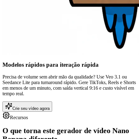
Modelos rápidos para iteração rápida
Precisa de volume sem abrir mão da qualidade? Use Veo 3.1 ou
Seedance Lite para turnaround rápido. Gere TikToks, Reels e Shorts
em menos de um minuto, com saída vertical 9:16 e custo visível em
tempo real.
Crie seu vídeo agora
Recursos
O que torna este gerador de vídeo Nano
Banana diferente