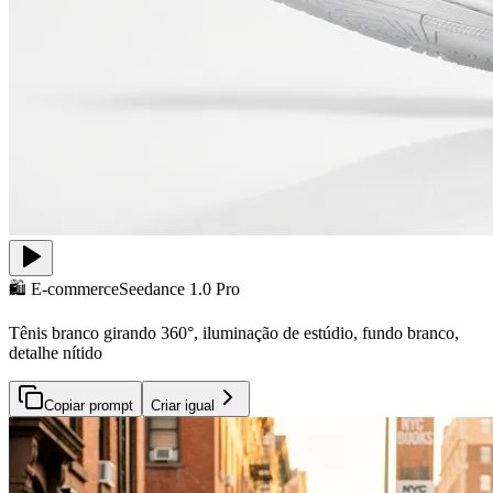
🛍 E-commerce
Seedance 1.0 Pro
Tênis branco girando 360°, iluminação de estúdio, fundo branco,
detalhe nítido
Copiar prompt
Criar igual