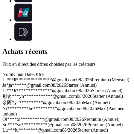
Achats récents
Flux en direct des offres choisies par les créateurs
Nom
E-mail
Date
Offre
Li***
li***************@gmail.com
08/2026
Premium (Mensuel)
Ja*
ja******@gmail.com
08/2026
Starter (Annuel)
Li***
li***************@gmail.com
08/2026
Starter (Annuel)
평범***
yh************@gmail.com
08/2026
Starter (Annuel)
余阿*
y1**********@gmail.com
08/2026
Max (Annuel)
Ni*********
be**********@gmail.com
08/2026
Max (Paiement
unique)
Ol****
ol**********@gmail.com
08/2026
Premium (Annuel)
So****
so***********@gmail.com
08/2026
Premium (Annuel)
Lu***
lu********@gmail.com
08/2026
Starter (Annuel)