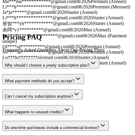
Ma***
ma************@gmail.com
08/2026
Premium (Annuel)
Li***
li***************@gmail.com
08/2026
Premium (Mensuel)
Ja*
ja******@gmail.com
08/2026
Starter (Annuel)
Li***
li***************@gmail.com
08/2026
Starter (Annuel)
평범***
yh************@gmail.com
08/2026
Starter (Annuel)
余阿*
y1**********@gmail.com
08/2026
Max (Annuel)
Pricing FAQ
Ni*********
be**********@gmail.com
08/2026
Max (Paiement
unique)
Ol****
ol**********@gmail.com
08/2026
Premium (Annuel)
Frequently Asked Questions About Our Pricing Plans
So****
so***********@gmail.com
08/2026
Premium (Annuel)
Lu***
lu********@gmail.com
08/2026
Starter (Annuel)
Ma***
ma************@gmail.com
08/2026
Premium (Annuel)
Why should I choose a yearly subscription plan?
What payment methods do you accept?
Can I cancel my subscription anytime?
What happens to unused credits?
Do one-time purchases include a commercial license?