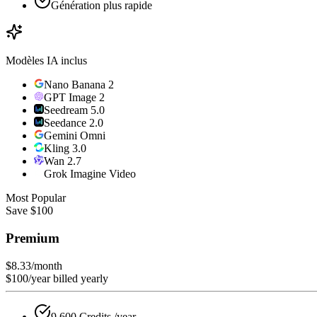
Génération plus rapide
Modèles IA inclus
Nano Banana 2
GPT Image 2
Seedream 5.0
Seedance 2.0
Gemini Omni
Kling 3.0
Wan 2.7
Grok Imagine Video
Most Popular
Save $100
Premium
$8.33
/month
$100/year billed yearly
9,600 Credits /year