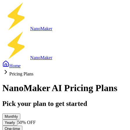
Nano
Maker
Nano
Maker
Home
Pricing Plans
NanoMaker AI Pricing Plans
Pick your plan to get started
Monthly
50%
OFF
Yearly
One-time