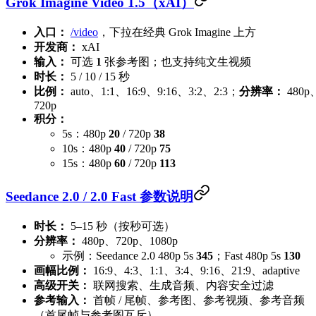
Grok Imagine Video 1.5（xAI）
入口：
/video
，下拉在经典 Grok Imagine 上方
开发商：
xAI
输入：
可选
1
张参考图；也支持纯文生视频
时长：
5 / 10 / 15 秒
比例：
auto、1:1、16:9、9:16、3:2、2:3；
分辨率：
480p
720p
积分：
5s：480p
20
/ 720p
38
10s：480p
40
/ 720p
75
15s：480p
60
/ 720p
113
Seedance 2.0 / 2.0 Fast 参数说明
时长：
5–15 秒（按秒可选）
分辨率：
480p、720p、1080p
示例：Seedance 2.0 480p 5s
345
；Fast 480p 5s
130
画幅比例：
16:9、4:3、1:1、3:4、9:16、21:9、adaptive
高级开关：
联网搜索、生成音频、内容安全过滤
参考输入：
首帧 / 尾帧、参考图、参考视频、参考音频
（首尾帧与参考图互斥）