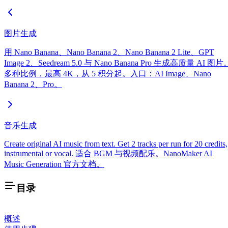
图片生成
用 Nano Banana、Nano Banana 2、Nano Banana 2 Lite、GPT
Image 2、Seedream 5.0 与 Nano Banana Pro 生成高质量 AI 图片
多种比例，最高 4K，从 5 积分起。入口：AI Image、Nano
Banana 2、Pro。
音乐生成
Create original AI music from text. Get 2 tracks per run for 20 credits,
instrumental or vocal. 适合 BGM 与视频配乐。NanoMaker AI
Music Generation 官方文档。
目录
概述