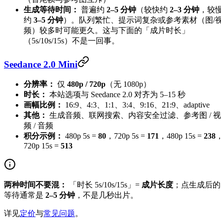
生成等待时间：
普遍约
2–5 分钟
（较快约
2–3 分钟
，较
约
3–5 分钟
）。队列繁忙、提示词复杂或参考素材（图/
频）较多时可能更久。这与下面的「成片时长」
（5s/10s/15s）不是一回事。
Seedance 2.0 Mini
分辨率：
仅
480p / 720p
（无 1080p）
时长：
本站选项与 Seedance 2.0 对齐为 5–15 秒
画幅比例：
16:9、4:3、1:1、3:4、9:16、21:9、adaptive
其他：
生成音频、联网搜索、内容安全过滤、参考图 / 视
频 / 音频
积分示例：
480p 5s =
80
，720p 5s =
171
，480p 15s =
238
720p 15s =
513
两种时间不要混：
「时长 5s/10s/15s」=
成片长度
；点生成后的
等待通常是
2–5 分钟
，不是几秒出片。
详见
定价
与
常见问题
。