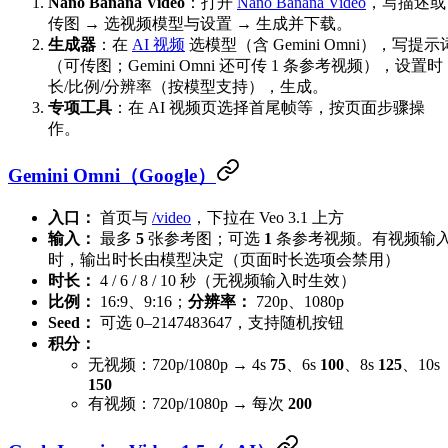
Nano Banana Video
：打开
Nano Banana Video
，写描述或
传图 → 选视频模型与设置 → 生成并下载。
生成器
：在
AI 视频
选模型（含 Gemini Omni），写提示
（可传图；Gemini Omni 还可传 1 条参考视频），设置时
长/比例/分辨率（按模型支持），生成。
专项工具
：在 AI 视频页选择首尾帧等，按页面步骤操
作。
Gemini Omni（Google）
入口：
首页与
/video
，下拉在 Veo 3.1 上方
输入：
最多
5
张参考图；可选
1
条参考视频。有视频输
时，输出时长由模型决定（页面时长选项会禁用）
时长：
4 / 6 / 8 / 10 秒（无视频输入时生效）
比例：
16:9、9:16；
分辨率：
720p、1080p
Seed：
可选 0–2147483647，支持随机按钮
积分：
无视频：720p/1080p → 4s
75
、6s
100
、8s
125
、10s
150
有视频：720p/1080p → 每次
200