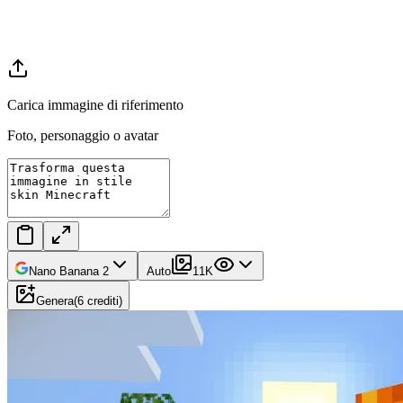
Carica immagine di riferimento
Foto, personaggio o avatar
Nano Banana 2
Auto
1
1K
Genera
(
6
crediti
)