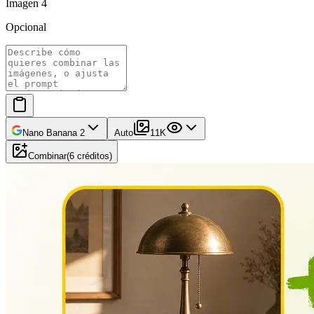
Imagen 4
Opcional
Nano Banana 2
Auto
1
1K
Combinar
(
6
créditos
)