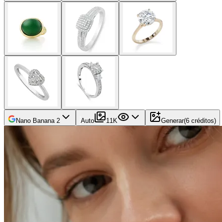
Nano Banana 2
Auto
1
1K
Generar
(
6
créditos
)