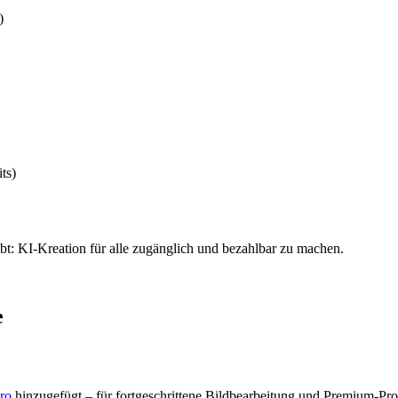
)
ts)
ibt: KI-Kreation für alle zugänglich und bezahlbar zu machen.
e
ro
hinzugefügt – für fortgeschrittene Bildbearbeitung und Premium-Pr