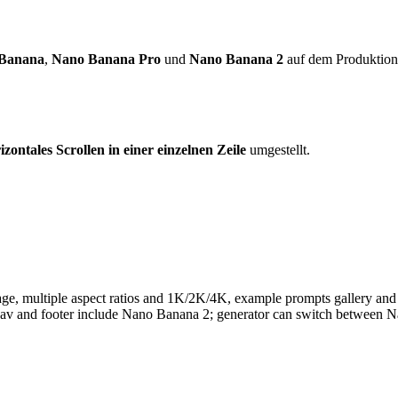
Banana
,
Nano Banana Pro
und
Nano Banana 2
auf dem Produktions
izontales Scrollen in einer einzelnen Zeile
umgestellt.
age, multiple aspect ratios and 1K/2K/4K, example prompts gallery an
v and footer include Nano Banana 2; generator can switch between Na