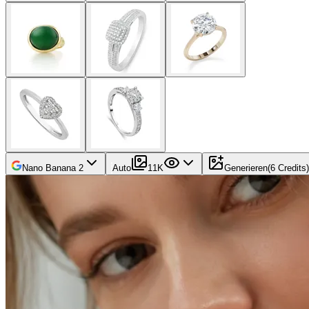
Nano Banana 2
Auto
1
1K
Generieren
(
6
Credits
)