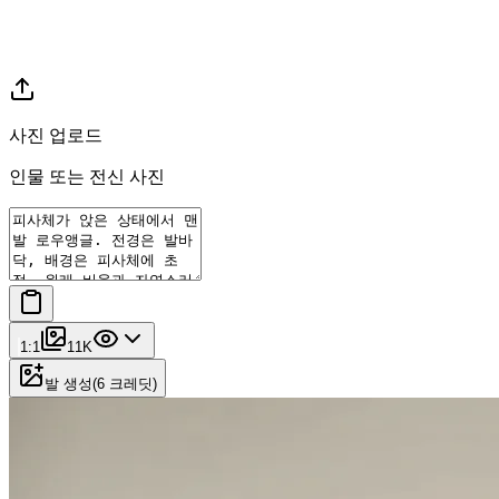
사진 업로드
인물 또는 전신 사진
1:1
1
1K
발 생성
(
6
크레딧
)