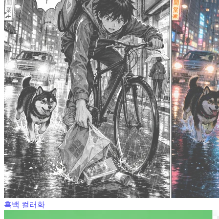
흑백 컬러화