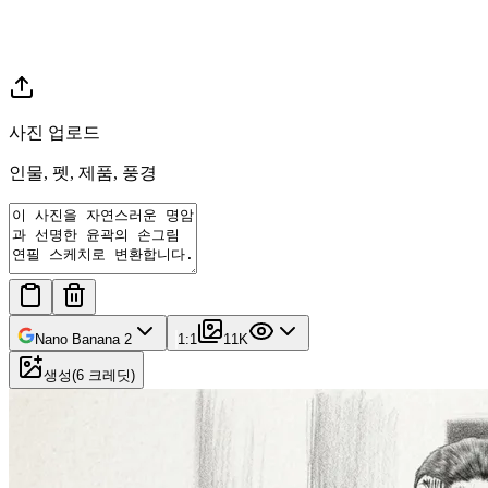
사진 업로드
인물, 펫, 제품, 풍경
Nano Banana 2
1:1
1
1K
생성
(
6
크레딧
)