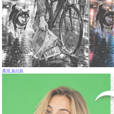
흑백 컬러화